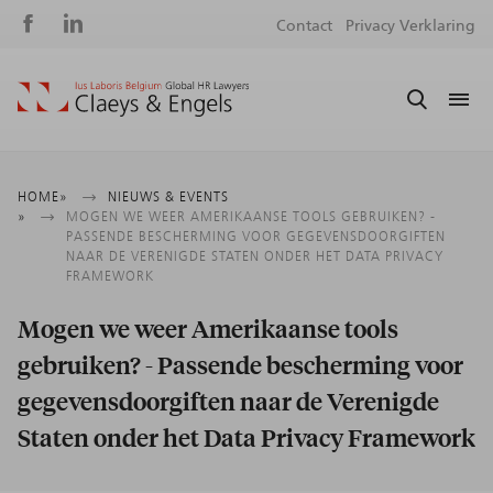
Social
S
Contact
Privacy Verklaring
media
m
Kruimelpad
HOME
NIEUWS & EVENTS
MOGEN WE WEER AMERIKAANSE TOOLS GEBRUIKEN? -
PASSENDE BESCHERMING VOOR GEGEVENSDOORGIFTEN
NAAR DE VERENIGDE STATEN ONDER HET DATA PRIVACY
FRAMEWORK
Mogen we weer Amerikaanse tools
gebruiken? - Passende bescherming voor
gegevensdoorgiften naar de Verenigde
Staten onder het Data Privacy Framework