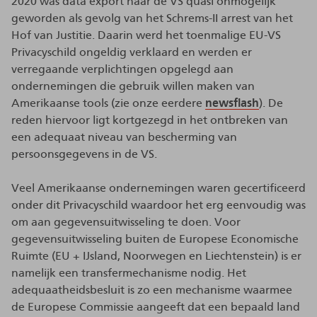
2020 was data export naar de VS quasi onmogelijk
geworden als gevolg van het Schrems-II arrest van het
Hof van Justitie. Daarin werd het toenmalige EU-VS
Privacyschild ongeldig verklaard en werden er
verregaande verplichtingen opgelegd aan
ondernemingen die gebruik willen maken van
Amerikaanse tools (zie onze eerdere
newsflash
). De
reden hiervoor ligt kortgezegd in het ontbreken van
een adequaat niveau van bescherming van
persoonsgegevens in de VS.
Veel Amerikaanse ondernemingen waren gecertificeerd
onder dit Privacyschild waardoor het erg eenvoudig was
om aan gegevensuitwisseling te doen. Voor
gegevensuitwisseling buiten de Europese Economische
Ruimte (EU + IJsland, Noorwegen en Liechtenstein) is er
namelijk een transfermechanisme nodig. Het
adequaatheidsbesluit is zo een mechanisme waarmee
de Europese Commissie aangeeft dat een bepaald land