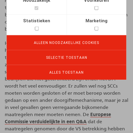
Noodzakelijk
Voorkeuren
hieronder certificeren en vallen zo binnen het
toepassingsgebied van het adequaatheidsbesluit. Voor
bedrijven die in het verleden reeds gecertificeerd waren
Statistieken
Marketing
onder het Privacyschild was de overgang overigens
bijzonder eenvoudig.
ALLEEN NOODZAKELIJKE COOKIES
Het grote gevolg van dit adequaatheidsbesluit is dat
het nu weer veel eenvoudiger is om Amerikaanse tools
te gebruiken. Want voor organisaties die gecertificeerd
SELECTIE TOESTAAN
zijn onder het DPF moet je namelijk geen SCCs meer
sluiten en bijkomende maatregelen nemen. Ook voor
ALLES TOESTAAN
bedrijven die niet gecertificeerd zijn onder het DPF
wordt het veel eenvoudiger. Er zullen wel nog SCCs
moeten worden gesloten of er moet beroep worden
gedaan op een ander doorgiftemechanisme, maar je zal
in veel gevallen geen verregaande bijkomende
maatregelen meer moeten nemen. De
Europese
Commissie verduidelijkte in een Q&A
dat de
maatregelen genomen door de VS betrekking hebben