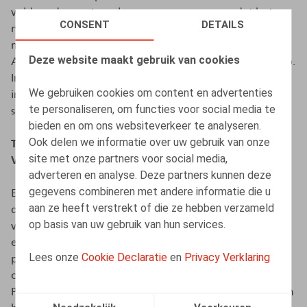
voldoende maatregelen waren genomen zodat het
CONSENT
DETAILS
niveau van bescherming kon worden gegarandeerd,
mocht een onderneming eindelijk gebruik maken van
Deze website maakt gebruik van cookies
Amerikaanse tools zoals Google Analytics en Mailchimp.
In de praktijk waren deze maatregelen vaak erg
We gebruiken cookies om content en advertenties
inefficiënt of veel te duur, wat er toe leidde dat er
te personaliseren, om functies voor social media te
sneller voor Europese alternatieven werd gekozen.
bieden en om ons websiteverkeer te analyseren.
Ook delen we informatie over uw gebruik van onze
Tijd om terug zorgeloos data te delen met de
site met onze partners voor social media,
Verenigde Staten
adverteren en analyse. Deze partners kunnen deze
gegevens combineren met andere informatie die u
Een goede twee jaar na het Schrems-II arrest bereikten
aan ze heeft verstrekt of die ze hebben verzameld
de Amerikaanse president Joe Biden en de voorzitter
op basis van uw gebruik van hun services.
van de Europese Commissie Ursula von der Leyen plots
een akkoord. Dit akkoord werd verzegeld in een
Lees onze
Cookie Declaratie
en
Privacy Verklaring
presidentiële Executive Order. Vervolgens kwam er een
opvolger van het Privacyschild genaamd het Data
Privacy Framework. Amerikaanse bedrijven kunnen zich