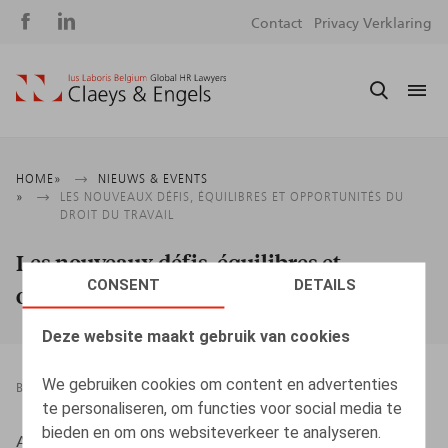
Social
S
Contact
Privacy Verklaring
media
m
Kruimelpad
HOME
NIEUWS & EVENTS
LES NOUVEAUX DÉFIS, ÉQUILIBRES ET OPPORTUNITÉS DU
DROIT DU TRAVAIL
Les nouveaux défis, équilibres et
CONSENT
DETAILS
opportunités du droit du travail
Deze website maakt gebruik van cookies
We gebruiken cookies om content en advertenties
BOEKEN
25.05.2026
te personaliseren, om functies voor social media te
bieden en om ons websiteverkeer te analyseren.
Ariane Fry ; Fabienne Kéfer, Frédéric Henry, Maxime