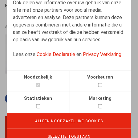
Ook delen we informatie over uw gebruik van onze
Bronkart, Anthemis, 2026, 476p.
site met onze partners voor social media,
adverteren en analyse. Deze partners kunnen deze
gegevens combineren met andere informatie die u
AUTEURS
aan ze heeft verstrekt of die ze hebben verzameld
op basis van uw gebruik van hun services.
Frédéric Henry
Vennoot
Lees onze
Cookie Declaratie
en
Privacy Verklaring
Noodzakelijk
Voorkeuren
Statistieken
Marketing
Facebook
Twitter
Linkedin
E-mail
ALLEEN NOODZAKELIJKE COOKIES
BACK TO TOP
SELECTIE TOESTAAN