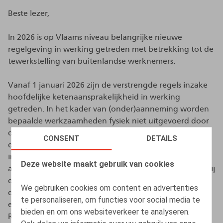
Beste lezer,
In 2026 is op Vlaams niveau belangrijke nieuwe
regelgeving in werking getreden met betrekking tot de
tewerkstelling van buitenlandse werknemers.
Vanaf 1 januari 2026 zijn de verstrengde regels inzake
hoofdelijke ketenaansprakelijkheid in werking
getreden. In het kader van (onder)aanneming worden
bepaalde werkzaamheden fysiek niet uitgevoerd door
de eigen werknemers, maar door de (werknemers van
CONSENT
DETAILS
de) onderaannemer. De wetgever heeft door het
invoeren van een aantal
Deze website maakt gebruik van cookies
aansprakelijkheidsmechanismen willen vermijden dat bij
de uitbesteding van werkzaamheden ook het risico op
We gebruiken cookies om content en advertenties
de tewerkstelling van illegale derdelanders eenvoudig
te personaliseren, om functies voor social media te
en volledig zou worden ge-externaliseerd. De Vlaamse
bieden en om ons websiteverkeer te analyseren.
Regering heeft deze bepalingen inzake