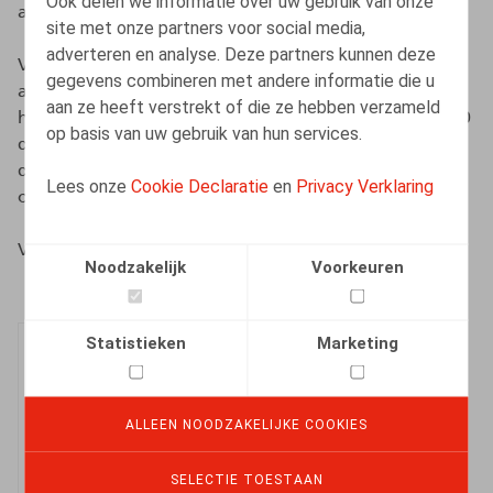
Ook delen we informatie over uw gebruik van onze
aansprakelijkheid verder aangescherpt.
site met onze partners voor social media,
adverteren en analyse. Deze partners kunnen deze
Vanaf 1 januari 2026 werden ook de regels inzake
gegevens combineren met andere informatie die u
arbeidsmigratie opnieuw gewijzigd, wat een invloed
aan ze heeft verstrekt of die ze hebben verzameld
heeft op aanvragen van arbeidskaarten (minder dan 90
op basis van uw gebruik van hun services.
dagen) en gecombineerde vergunningen (meer dan 90
dagen) voor derdelanders (werknemers die geen
Lees onze
Cookie Declaratie
en
Privacy Verklaring
onderdaan zijn van een EER-lidstaat en Zwitserland).
Veel leesplezier!
Noodzakelijk
Voorkeuren
Statistieken
Marketing
ALLEEN NOODZAKELIJKE COOKIES
Ketenaansprak
SELECTIE TOESTAAN
elijkheid en