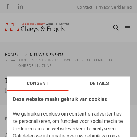
Social
S
Contact
Privacy Verklaring
media
m
Kruimelpad
HOME
NIEUWS & EVENTS
KAN EEN ONTSLAG TOT TWEE KEER TOE KENNELIJK
ONREDELIJK ZIJN?
Kan een ontslag tot twee keer toe
CONSENT
DETAILS
kennelijk onredelijk zijn?
Deze website maakt gebruik van cookies
We gebruiken cookies om content en advertenties
PRESSROOM
27.05.2025
te personaliseren, om functies voor social media te
bieden en om ons websiteverkeer te analyseren.
HR.square (online),
27/05/2025
Ook delen we informatie over uw gebruik van onze