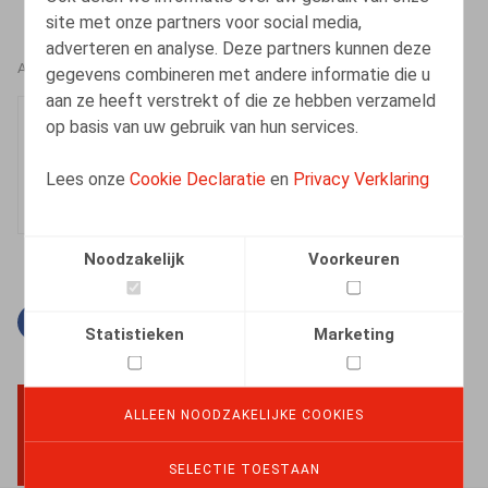
site met onze partners voor social media,
adverteren en analyse. Deze partners kunnen deze
AUTEURS
gegevens combineren met andere informatie die u
aan ze heeft verstrekt of die ze hebben verzameld
Thomas Horemans
op basis van uw gebruik van hun services.
Medewerker
Lees onze
Cookie Declaratie
en
Privacy Verklaring
Noodzakelijk
Voorkeuren
Facebook
Twitter
Linkedin
E-mail
Statistieken
Marketing
ALLEEN NOODZAKELIJKE COOKIES
BACK TO TOP
SELECTIE TOESTAAN