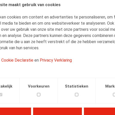
site maakt gebruik van cookies
AUTEURS
ken cookies om content en advertenties te personaliseren, om 
An-Julie Van Dyck
al media te bieden en om ons websiteverkeer te analyseren. Ook
Medewerker
 over uw gebruik van onze site met onze partners voor social me
n en analyse. Deze partners kunnen deze gegevens combineren
ormatie die u aan ze heeft verstrekt of die ze hebben verzamel
ruik van hun services.
e
Cookie Declaratie
en
Privacy Verklaring
Facebook
Twitter
Linkedin
E-mail
.2025
akelijk
Voorkeuren
Statistieken
Mark
2/05/2025