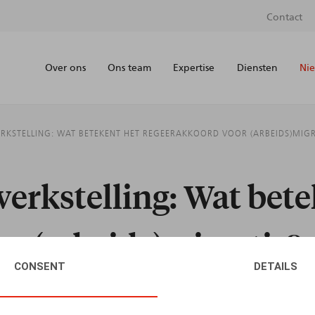
Contact
Over ons
Ons team
Expertise
Diensten
Nie
RKSTELLING: WAT BETEKENT HET REGEERAKKOORD VOOR (ARBEIDS)MIGR
werkstelling: Wat bete
r (arbeids)migratie?
CONSENT
DETAILS