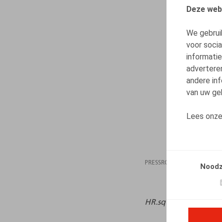
Deze web
We gebrui
voor soci
informatie
advertere
andere inf
van uw geb
Lees onz
PRESSROOM
21.05
Noodz
HR.square (online),
1