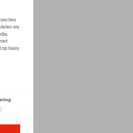
functies
 delen we
dia,
 met
d op basis
eting