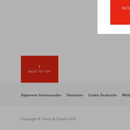
NOO
BACK TO TOP
Footer
Algemene Voorwaarden
Disclaimer
Cookie Declaratie
Meld
menu
Copyright © Claeys & Engels 2026