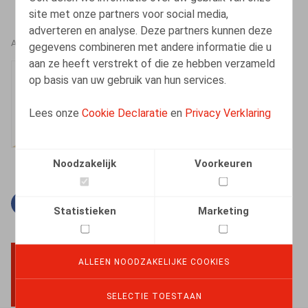
site met onze partners voor social media,
adverteren en analyse. Deze partners kunnen deze
AUTEURS
gegevens combineren met andere informatie die u
aan ze heeft verstrekt of die ze hebben verzameld
Caroline Huart
op basis van uw gebruik van hun services.
Senior Associate
Lees onze
Cookie Declaratie
en
Privacy Verklaring
Noodzakelijk
Voorkeuren
Facebook
Twitter
Linkedin
E-mail
Statistieken
Marketing
ALLEEN NOODZAKELIJKE COOKIES
BACK TO TOP
SELECTIE TOESTAAN