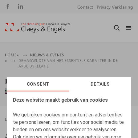
Social
S
Contact
Privacy Verklaring
media
m
Kruimelpad
HOME
NIEUWS & EVENTS
DRAAGWIJDTE VAN HET ESSENTIËLE KARAKTER IN DE
ARBEIDSRELATIE
Draagwijdte van het essentiële karakter
CONSENT
DETAILS
in de arbeidsrelatie
Deze website maakt gebruik van cookies
We gebruiken cookies om content en advertenties
LEGAL MAGAZINES
22.06.2026
te personaliseren, om functies voor social media te
bieden en om ons websiteverkeer te analyseren.
Life & Benefits
, 2026, nr. 6, pp. 5 – 6
Ook delen we informatie over uw gebruik van onze