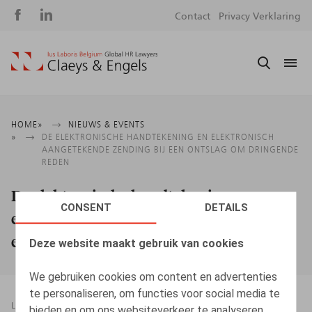
Social
S
Contact
Privacy Verklaring
media
m
Kruimelpad
HOME
NIEUWS & EVENTS
DE ELEKTRONISCHE HANDTEKENING EN ELEKTRONISCH
AANGETEKENDE ZENDING BIJ EEN ONTSLAG OM DRINGENDE
REDEN
De elektronische handtekening en
CONSENT
DETAILS
elektronisch aangetekende zending bij
een ontslag om dringende reden
Deze website maakt gebruik van cookies
We gebruiken cookies om content en advertenties
te personaliseren, om functies voor social media te
LEGAL MAGAZINES
10.02.2026
bieden en om ons websiteverkeer te analyseren.