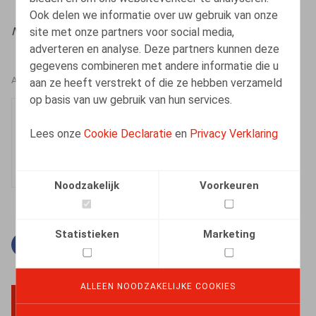
Ook delen we informatie over uw gebruik van onze
site met onze partners voor social media,
Nieuwsbrief Ontslag
, 2026, nr. 1, pp. 1 - 8
adverteren en analyse. Deze partners kunnen deze
gegevens combineren met andere informatie die u
aan ze heeft verstrekt of die ze hebben verzameld
AUTEURS
op basis van uw gebruik van hun services.
Mathilde Orbie
Lees onze
Cookie Declaratie
en
Privacy Verklaring
Medewerker
Noodzakelijk
Voorkeuren
Statistieken
Marketing
Facebook
Twitter
Linkedin
E-mail
ALLEEN NOODZAKELIJKE COOKIES