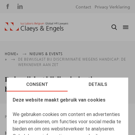
Social
S
Contact
Privacy Verklaring
media
m
Kruimelpad
HOME
NIEUWS & EVENTS
DE BEWIJSLAST BIJ DISCRIMINATIE WEGENS HANDICAP: DE
WERKNEMER AAN ZET
De bewijslast bij discriminatie wegens
CONSENT
DETAILS
handicap: De werknemer aan zet
Deze website maakt gebruik van cookies
We gebruiken cookies om content en advertenties
PRESSROOM
22.03.2024
te personaliseren, om functies voor social media te
bieden en om ons websiteverkeer te analyseren.
HR.square (online), 22/03/2024