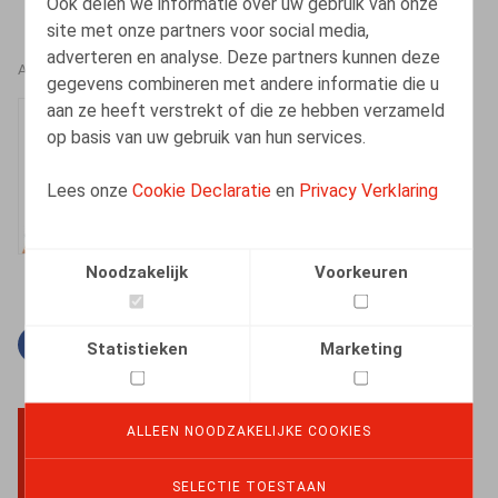
Ook delen we informatie over uw gebruik van onze
site met onze partners voor social media,
adverteren en analyse. Deze partners kunnen deze
AUTEURS
gegevens combineren met andere informatie die u
aan ze heeft verstrekt of die ze hebben verzameld
Mandika Van
op basis van uw gebruik van hun services.
Wallendael
Medewerker
Lees onze
Cookie Declaratie
en
Privacy Verklaring
Noodzakelijk
Voorkeuren
Facebook
Twitter
Linkedin
E-mail
Statistieken
Marketing
ALLEEN NOODZAKELIJKE COOKIES
BACK TO TOP
SELECTIE TOESTAAN