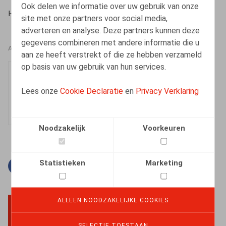
Ook delen we informatie over uw gebruik van onze
HR.square (online), 21/05/2024
site met onze partners voor social media,
adverteren en analyse. Deze partners kunnen deze
gegevens combineren met andere informatie die u
AUTEURS
aan ze heeft verstrekt of die ze hebben verzameld
op basis van uw gebruik van hun services.
Laura Rassinfosse
Medewerker
Lees onze
Cookie Declaratie
en
Privacy Verklaring
Noodzakelijk
Voorkeuren
Statistieken
Marketing
Facebook
Twitter
Linkedin
E-mail
ALLEEN NOODZAKELIJKE COOKIES
BACK TO TOP
SELECTIE TOESTAAN