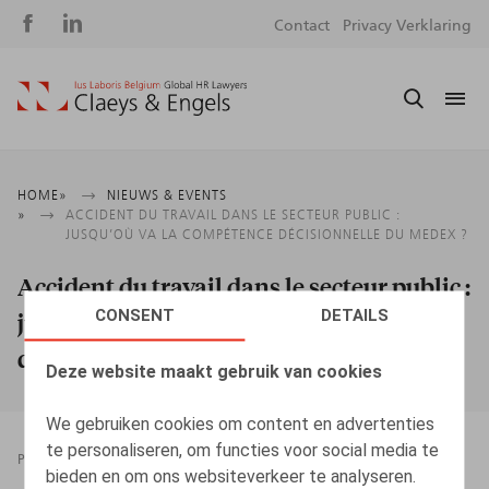
Social
S
Contact
Privacy Verklaring
media
m
Kruimelpad
HOME
NIEUWS & EVENTS
ACCIDENT DU TRAVAIL DANS LE SECTEUR PUBLIC :
JUSQU’OÙ VA LA COMPÉTENCE DÉCISIONNELLE DU MEDEX ?
Accident du travail dans le secteur public :
CONSENT
DETAILS
jusqu’où va la compétence décisionnelle
du Medex ?
Deze website maakt gebruik van cookies
We gebruiken cookies om content en advertenties
te personaliseren, om functies voor social media te
PRESSROOM
21.05.2024
bieden en om ons websiteverkeer te analyseren.