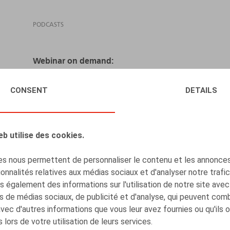
PODCASTS
Webinar on demand:
U krijgt onmiddellijk na inschrijving toegang to
CONSENT
DETAILS
de factuur volgt later
Bekijk deze opname op uw eigen tempo – waar,
inschrijving
eb utilise des cookies.
Inclusief slides en uitgebreide cursus
s nous permettent de personnaliser le contenu et les annonces,
Video en audio van topkwaliteit
onnalités relatives aux médias sociaux et d'analyser notre trafi
KMO portefeuille
 également des informations sur l'utilisation de notre site avec
s de médias sociaux, de publicité et d'analyse, qui peuvent com
De managementovereenkomst als dusdanig is niet wet
avec d'autres informations que vous leur avez fournies ou qu'ils 
een ruime contractuele vrijheid bestaat.
 lors de votre utilisation de leurs services.