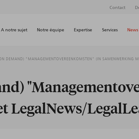
Contact
D
A notre sujet
Notre équipe
Expertise
Services
News 
(ON DEMAND) "MANAGEMENTOVEREENKOMSTEN" (IN SAMENWERKING ME
and) "Managementove
t LegalNews/LegalLe