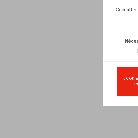
Consulter
Néces
COOKIE
U