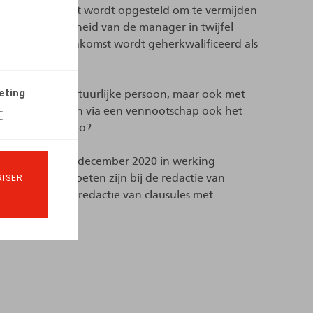
nkomst adequaat wordt opgesteld om te vermijden
 de zelfstandigheid van de manager in twijfel
agementovereenkomst wordt geherkwalificeerd als
eting
n met een natuurlijke persoon, maar ook met
t het contracteren via een vennootschap ook het
maar is dat wel zo?
2B-wet die op 1 december 2020 in werking
dere aandacht moeten zijn bij de redactie van
ISER
ngssysteem, de redactie van clausules met
prakelijkheid…