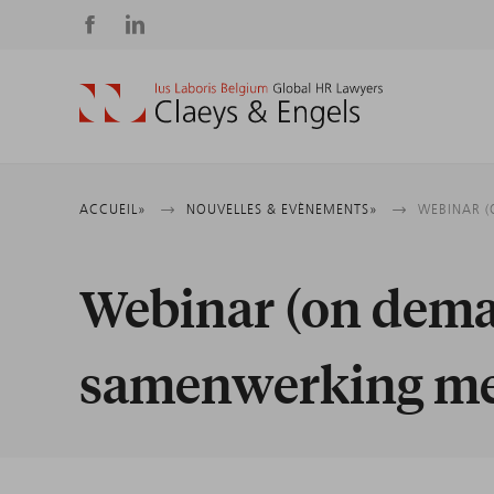
Social
media
Fil
ACCUEIL
NOUVELLES & EVÈNEMENTS
WEBINAR 
d'Ariane
Webinar (on dem
samenwerking me