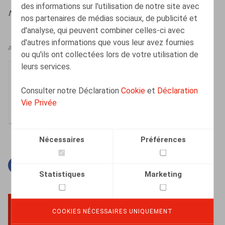
des informations sur l'utilisation de notre site avec
Nieuwsbrief Ontslag
, 2024, afl. 5, pp. 1 – 8
nos partenaires de médias sociaux, de publicité et
d'analyse, qui peuvent combiner celles-ci avec
d'autres informations que vous leur avez fournies
AUTEURS
ou qu'ils ont collectées lors de votre utilisation de
leurs services.
Caroline Huart
Senior Associate
Consulter notre Déclaration
Cookie
et
Déclaration
Vie Privée
Nécessaires
Préférences
Facebook
Twitter
Linkedin
Courriel
Statistiques
Marketing
COOKIES NÉCESSAIRES UNIQUEMENT
BACK TO TOP