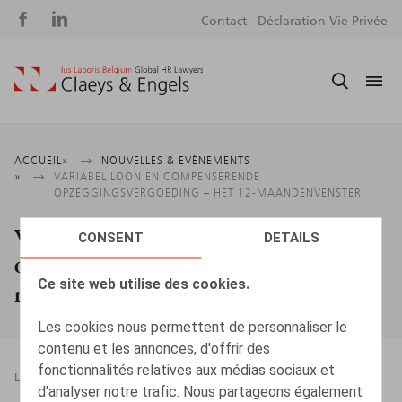
Social
S
Contact
Déclaration Vie Privée
media
m
Fil
ACCUEIL
NOUVELLES & EVÈNEMENTS
VARIABEL LOON EN COMPENSERENDE
d'Ariane
OPZEGGINGSVERGOEDING – HET 12-MAANDENVENSTER
Variabel loon en compenserende
CONSENT
DETAILS
opzeggingsvergoeding – het 12-
Ce site web utilise des cookies.
maandenvenster
Les cookies nous permettent de personnaliser le
contenu et les annonces, d'offrir des
fonctionnalités relatives aux médias sociaux et
LEGAL MAGAZINES
02.12.2024
d'analyser notre trafic. Nous partageons également