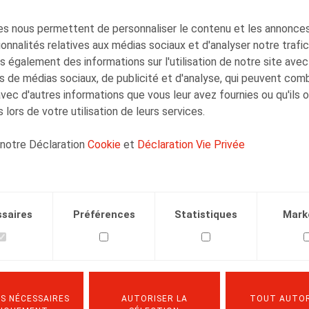
Justin Lennertz
Collaborateur
s nous permettent de personnaliser le contenu et les annonces,
onnalités relatives aux médias sociaux et d'analyser notre trafi
 également des informations sur l'utilisation de notre site avec
s de médias sociaux, de publicité et d'analyse, qui peuvent com
avec d'autres informations que vous leur avez fournies ou qu'ils 
 lors de votre utilisation de leurs services.
 notre Déclaration
Cookie
et
Déclaration Vie Privée
Facebook
Twitter
Linkedin
Courriel
.2022
saires
Préférences
Statistiques
Mark
1
S NÉCESSAIRES
AUTORISER LA
TOUT AUTOR