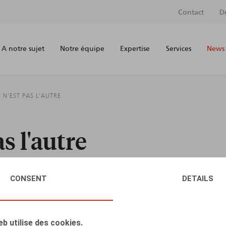
Contact
D
A notre sujet
Notre équipe
Expertise
Services
News 
 N'EST PAS L'AUTRE
s l'autre
CONSENT
DETAILS
AUTEURS
eb utilise des cookies.