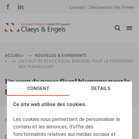
Social
S
Contact
Déclaration Vie Privée
media
m
Fil
ACCUEIL
NOUVELLES & EVÈNEMENTS
UN COUP DE POUCE FISCAL BIENVENU POUR LA FORMATION
d'Ariane
DES TRAVAILLEURS
Un coup de pouce fiscal bienvenu pour la
CONSENT
DETAILS
formation des travailleurs
Ce site web utilise des cookies.
Les cookies nous permettent de personnaliser le
PRESSROOM
31.03.2021
contenu et les annonces, d'offrir des
fonctionnalités relatives aux médias sociaux et
Dumortier, S., L'Echo, 31/03/2021, p. 17