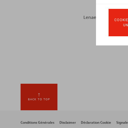
Lenaerts, H.-F., Licen
COOKIE
U
BACK TO TOP
Footer
Conditions Générales
Disclaimer
Déclaration Cookie
Signal