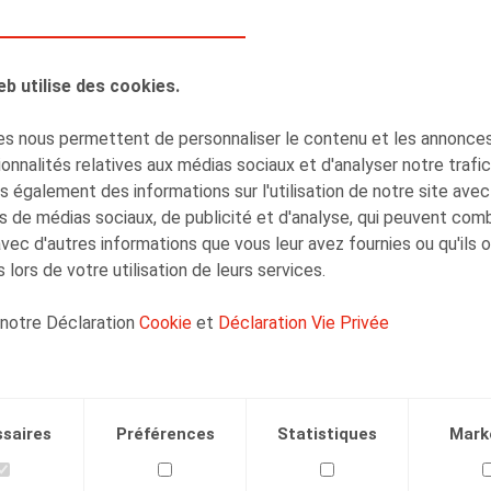
eb utilise des cookies.
s nous permettent de personnaliser le contenu et les annonces,
AUTEURS
onnalités relatives aux médias sociaux et d'analyser notre trafi
Henri-François
 également des informations sur l'utilisation de notre site avec
Lenaerts
s de médias sociaux, de publicité et d'analyse, qui peuvent com
Associé
avec d'autres informations que vous leur avez fournies ou qu'ils 
 lors de votre utilisation de leurs services.
 notre Déclaration
Cookie
et
Déclaration Vie Privée
Facebook
Twitter
Linkedin
Courriel
saires
Préférences
Statistiques
Mark
10.06.2020