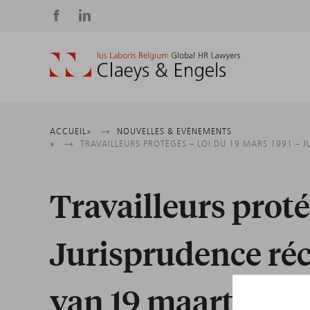
Social
media
Fil
ACCUEIL
NOUVELLES & EVÈNEMENTS
TRAVAILLEURS PROTÉGÉS – LOI DU 19 MARS 1991 –
d'Ariane
Travailleurs proté
Jurisprudence ré
van 19 maart 1991