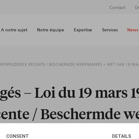
Contact
D
A notre sujet
Notre équipe
Expertise
Services
News 
 JURISPRUDENCE RÉCENTE / BESCHERMDE WERKNEMERS – WET VAN 19 M
gés – Loi du 19 mars 1
cente / Beschermde w
 – Recente rechtspraa
CONSENT
DETAILS