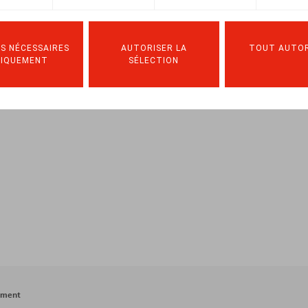
ciement & Démission, 2021, nr. 1, pp. 1 – 8; Nieuwsbrief Ontslag
S NÉCESSAIRES
AUTORISER LA
TOUT AUTOR
NIQUEMENT
SÉLECTION
ement