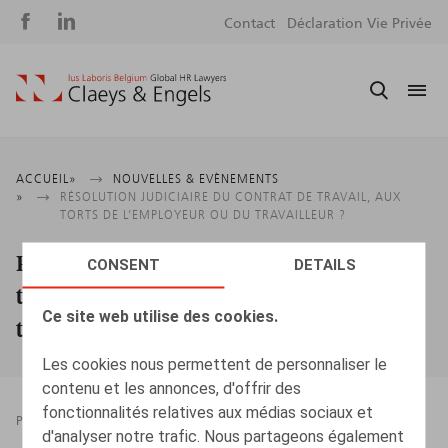
Social
S
Contact
Déclaration Vie Privée
media
m
Fil
ACCUEIL
NOUVELLES & EVÈNEMENTS
RÉSOLUTION JUDICIAIRE DU CONTRAT DE TRAVAIL, AUX
d'Ariane
TORTS DE L’EMPLOYEUR OU DU TRAVAILLEUR ?
Résolution judiciaire du contrat de
CONSENT
DETAILS
travail, aux torts de l’employeur ou du
Ce site web utilise des cookies.
travailleur ?
Les cookies nous permettent de personnaliser le
contenu et les annonces, d'offrir des
fonctionnalités relatives aux médias sociaux et
PRESSROOM
06.04.2022
d'analyser notre trafic. Nous partageons également