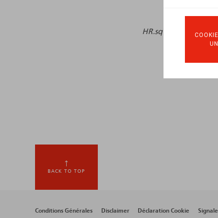
HR.square (online),
1
COOKIE
U
BACK TO TOP
Footer
Conditions Générales
Disclaimer
Déclaration Cookie
Signal