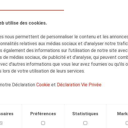
mnité compensatoire d
eb utilise des cookies.
s nous permettent de personnaliser le contenu et les annonces,
onnalités relatives aux médias sociaux et d'analyser notre trafi
AUTEURS
 également des informations sur l'utilisation de notre site avec
Clara Camino-Garcia
s de médias sociaux, de publicité et d'analyse, qui peuvent com
Collaborateur
avec d'autres informations que vous leur avez fournies ou qu'ils 
 lors de votre utilisation de leurs services.
 notre Déclaration
Cookie
et
Déclaration Vie Privée
Facebook
Twitter
Linkedin
Courriel
saires
Préférences
Statistiques
Mark
.2024