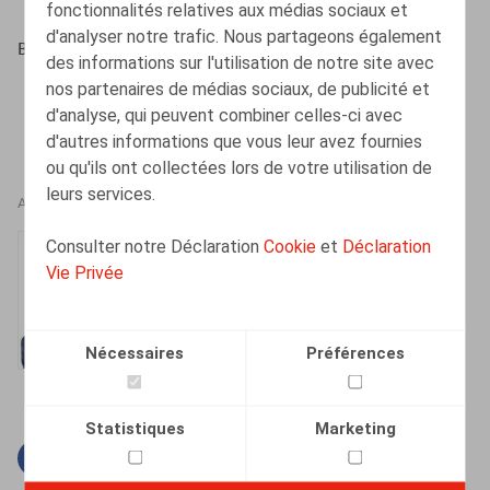
fonctionnalités relatives aux médias sociaux et
d'analyser notre trafic. Nous partageons également
Bouciqué, W., ​Nieuw. Ont. nr 1 2015, pp. 1-8
des informations sur l'utilisation de notre site avec
nos partenaires de médias sociaux, de publicité et
d'analyse, qui peuvent combiner celles-ci avec
d'autres informations que vous leur avez fournies
ou qu'ils ont collectées lors de votre utilisation de
leurs services.
AUTEURS
Consulter notre Déclaration
Cookie
et
Déclaration
Ward Bouciqué
Vie Privée
Associé
Nécessaires
Préférences
Statistiques
Marketing
Facebook
Twitter
Linkedin
Courriel