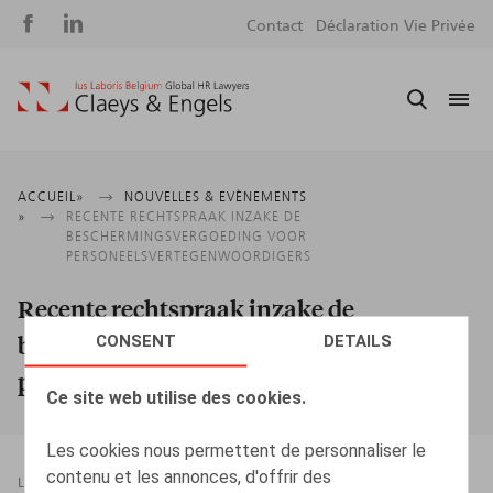
Social
S
Contact
Déclaration Vie Privée
media
m
Fil
ACCUEIL
NOUVELLES & EVÈNEMENTS
RECENTE RECHTSPRAAK INZAKE DE
d'Ariane
BESCHERMINGSVERGOEDING VOOR
PERSONEELSVERTEGENWOORDIGERS
Recente rechtspraak inzake de
beschermingsvergoeding voor
CONSENT
DETAILS
personeelsvertegenwoordigers
Ce site web utilise des cookies.
Les cookies nous permettent de personnaliser le
contenu et les annonces, d'offrir des
LEGAL MAGAZINES
15.01.2015