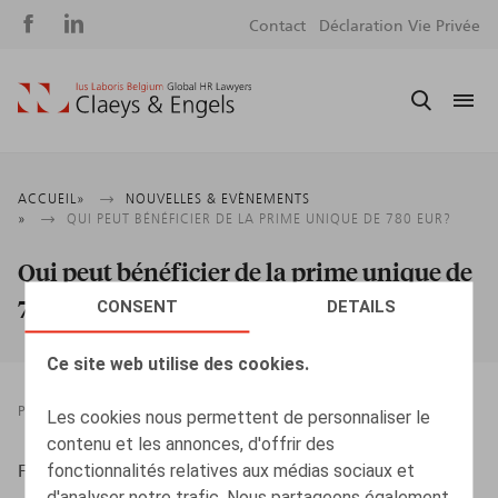
Social
S
Contact
Déclaration Vie Privée
media
m
Fil
ACCUEIL
NOUVELLES & EVÈNEMENTS
QUI PEUT BÉNÉFICIER DE LA PRIME UNIQUE DE 780 EUR?
d'Ariane
Qui peut bénéficier de la prime unique de
780 EUR?
CONSENT
DETAILS
Ce site web utilise des cookies.
PRESSROOM
28.04.2021
Les cookies nous permettent de personnaliser le
contenu et les annonces, d'offrir des
fonctionnalités relatives aux médias sociaux et
Flahaut, T., L'Echo, 28/04/2021, p. 15
d'analyser notre trafic. Nous partageons également