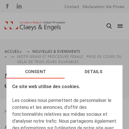
Social
S
Contact
Déclaration Vie Privée
media
m
Fil
ACCUEIL
NOUVELLES & EVÈNEMENTS
MOTIF GRAVE ET PROCÉDURE PÉNALE : PRISE DE COURS DU
d'Ariane
DÉLAI DE TROIS JOURS OUVRABLES
CONSENT
DETAILS
Motif grave et procédure pénale : prise de
cours du délai de trois jours ouvrables
Ce site web utilise des cookies.
Les cookies nous permettent de personnaliser le
contenu et les annonces, d'offrir des
PRESSROOM
26.06.2023
fonctionnalités relatives aux médias sociaux et
d'analyser notre trafic. Nous partageons également
HR.square (online),
26/06/2023
des informations sur l'utilisation de notre site avec