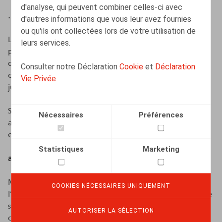
d'analyse, qui peuvent combiner celles-ci avec
… mais pas obligatoires
d'autres informations que vous leur avez fournies
ou qu'ils ont collectées lors de votre utilisation de
La CNIL reconnaît toutefois qu’il n’est pas toujours
leurs services.
possible de mener des enquêtes anonymes et confirme
que les mesures de diversité ne doivent pas
Consulter notre Déclaration
Cookie
et
Déclaration
obligatoirement être anonymisées pour être
Vie Privée
juridiquement valides.
Si l’enquête sur la diversité n’est pas totalement
Nécessaires
Préférences
anonyme, le RGPD s’applique. Cela entraine bien
entendu plusieurs conséquences :
Statistiques
Marketing
a) Base juridique applicable
Mesurer la diversité peut, selon la CNIL, reposer sur
COOKIES NÉCESSAIRES UNIQUEMENT
l’intérêt légitime de l’employeur, notamment lorsqu’elle
s’inscrit dans une politique de prévention et de lutte
AUTORISER LA SÉLECTION
contre les discriminations. La CNIL formule plusieurs