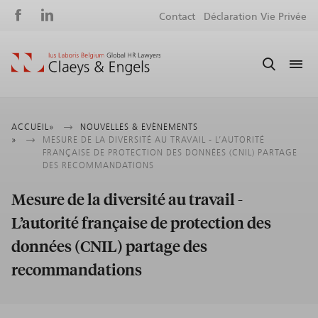
Social
S
Contact
Déclaration Vie Privée
media
m
Fil
ACCUEIL
NOUVELLES & EVÈNEMENTS
MESURE DE LA DIVERSITÉ AU TRAVAIL - L’AUTORITÉ
d'Ariane
FRANÇAISE DE PROTECTION DES DONNÉES (CNIL) PARTAGE
DES RECOMMANDATIONS
Mesure de la diversité au travail -
L’autorité française de protection des
données (CNIL) partage des
recommandations