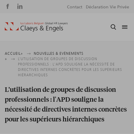
Social
S
Contact
Déclaration Vie Privée
media
m
Fil
ACCUEIL
NOUVELLES & EVÈNEMENTS
L’UTILISATION DE GROUPES DE DISCUSSION
d'Ariane
PROFESSIONNELS : L'APD SOULIGNE LA NÉCESSITÉ DE
DIRECTIVES INTERNES CONCRÈTES POUR LES SUPÉRIEURS
HIÉRARCHIQUES
L’utilisation de groupes de discussion
professionnels : l'APD souligne la
nécessité de directives internes concrètes
pour les supérieurs hiérarchiques