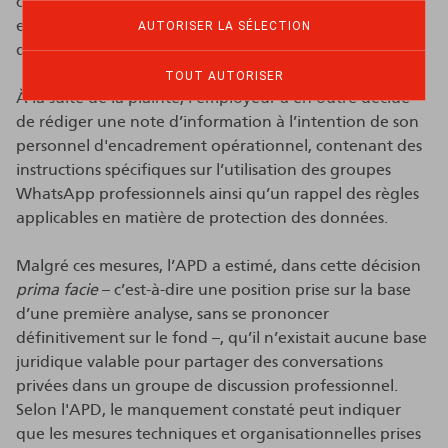
clés du RGPD, une boîte à outils, des conseils pratiques
et des explications sur les responsabilités individuelles
AUTORISER LA SÉLECTION
des membres du personnel en matière de RGPD.
TOUT AUTORISER
À la suite de la plainte, l’employeur a en outre décidé
de rédiger une note d’information à l’intention de son
personnel d'encadrement opérationnel, contenant des
instructions spécifiques sur l’utilisation des groupes
WhatsApp professionnels ainsi qu’un rappel des règles
applicables en matière de protection des données.
Malgré ces mesures, l’APD a estimé, dans cette décision
prima facie
– c’est-à-dire une position prise sur la base
d’une première analyse, sans se prononcer
définitivement sur le fond –, qu’il n’existait aucune base
juridique valable pour partager des conversations
privées dans un groupe de discussion professionnel.
Selon l'APD, le manquement constaté peut indiquer
que les mesures techniques et organisationnelles prises