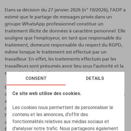
Dans sa décision du 27 janvier 2026 (n° 10/2026), l’ADP a
estimé que le partage de messages privés dans un
groupe WhatsApp professionnel constitue un
traitement illicite de données à caractère personnel. Elle
souligne que l’employeur, en tant que responsable du
traitement, demeure responsable du respect du RGPD,
même lorsque le traitement est effectué par un
travailleur. En effet, les traitements effectués par les
travailleurs sont présumés avoir lieu sous l'autorité et la
supervision de l'employeur.
CONSENT
DETAILS
Le RGPD impose aux responsables du traitement
Ce site web utilise des cookies.
d’adopter des mesures techniques et organisationnelles
appropriées afin de prévenir les violations du RGPD et
Les cookies nous permettent de personnaliser le
de garantir le droit à la protection des données. Selon
contenu et les annonces, d'offrir des
l'ADP, de telles mesures peuvent notamment inclure,
fonctionnalités relatives aux médias sociaux et
dans ce contexte, des directives internes claires, des
d'analyser notre trafic. Nous partageons également
formations ciblées et la sensibilisation des travailleurs à