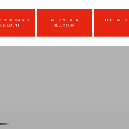
ssion
, 2022, n° 4, pp. 1 - 8
S NÉCESSAIRES
AUTORISER LA
TOUT AUTOR
NIQUEMENT
SÉLECTION
ement