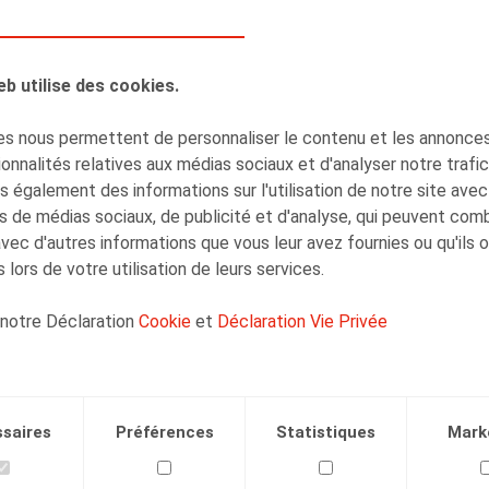
eb utilise des cookies.
s nous permettent de personnaliser le contenu et les annonces,
AUTEURS
onnalités relatives aux médias sociaux et d'analyser notre trafi
Henri-François
 également des informations sur l'utilisation de notre site avec
Lenaerts
s de médias sociaux, de publicité et d'analyse, qui peuvent com
Associé
avec d'autres informations que vous leur avez fournies ou qu'ils 
 lors de votre utilisation de leurs services.
 notre Déclaration
Cookie
et
Déclaration Vie Privée
Facebook
Twitter
Linkedin
Courriel
saires
Préférences
Statistiques
Mark
.2022