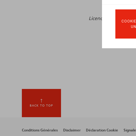
Licenciement & Démi
COOKIE
U
BACK TO TOP
Footer
Conditions Générales
Disclaimer
Déclaration Cookie
Signal