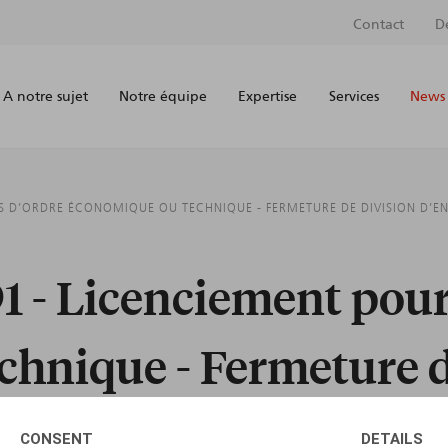
Contact
D
A notre sujet
Notre équipe
Expertise
Services
News 
S D’ORDRE ÉCONOMIQUE OU TECHNIQUE - FERMETURE DE DIVISION D’EN
91 - Licenciement pour
hnique - Fermeture d
risprudence récente
CONSENT
DETAILS