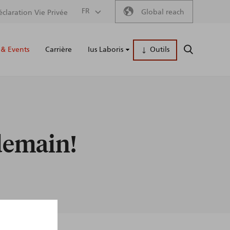
Secondary
FR
Global reach
éclaration Vie Privée
Main
menu
& Events
Carrière
Ius Laboris
Outils
RECHERCH
naviga
 demain!