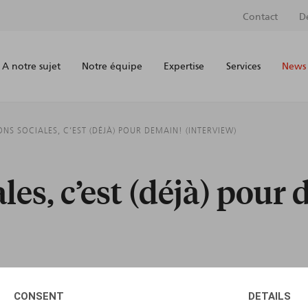
Contact
D
A notre sujet
Notre équipe
Expertise
Services
News 
ONS SOCIALES, C’EST (DÉJÀ) POUR DEMAIN! (INTERVIEW)
ales, c’est (déjà) pour
CONSENT
DETAILS