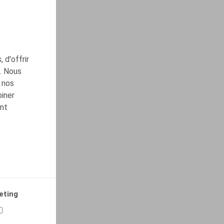
 d'offrir
c. Nous
 nos
biner
ont
eting