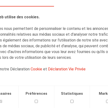
AUTEURS
eb utilise des cookies.
Henri-François
Lenaerts
s nous permettent de personnaliser le contenu et les annonces,
Associé
onnalités relatives aux médias sociaux et d'analyser notre trafi
 également des informations sur l'utilisation de notre site avec
s de médias sociaux, de publicité et d'analyse, qui peuvent com
avec d'autres informations que vous leur avez fournies ou qu'ils 
 lors de votre utilisation de leurs services.
 notre Déclaration
Cookie
et
Déclaration Vie Privée
Facebook
Twitter
Linkedin
Courriel
.2019
saires
Préférences
Statistiques
Mark
quare nr 31, nov-dec 2019, pp. 6-7