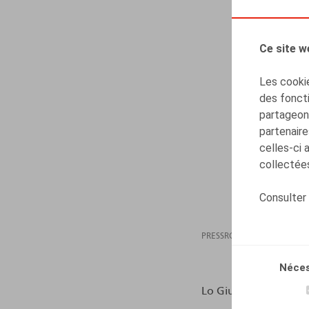
Ce site w
Les cookie
des foncti
partageons
partenaire
celles-ci 
collectées
Consulter
PRESSROOM
08.11
Néces
Lo Giudice, Ch., HR.s