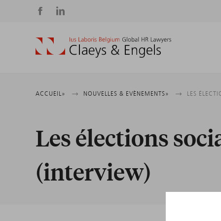
Social
media
Fil
ACCUEIL
NOUVELLES & EVÈNEMENTS
LES ÉLECTI
d'Ariane
Les élections soci
(interview)