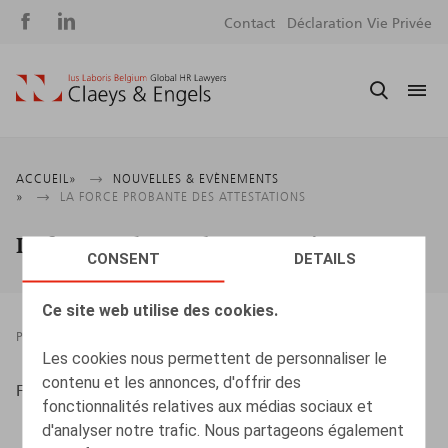
Social
S
Contact
Déclaration Vie Privée
media
m
Fil
ACCUEIL
NOUVELLES & EVÈNEMENTS
LA FORCE PROBANTE DES ATTESTATIONS
d'Ariane
La force probante des attestations
CONSENT
DETAILS
Ce site web utilise des cookies.
PRESSROOM
05.05.2021
Les cookies nous permettent de personnaliser le
contenu et les annonces, d'offrir des
Flahaut, T., HR.square, mai – juin 2021, p. 79
fonctionnalités relatives aux médias sociaux et
d'analyser notre trafic. Nous partageons également