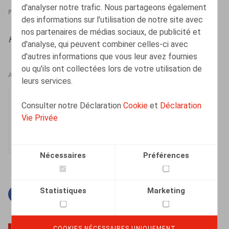
d'analyser notre trafic. Nous partageons également
PRESSROOM
17.10.2023
des informations sur l'utilisation de notre site avec
nos partenaires de médias sociaux, de publicité et
HR.square,
17/10/2023
d'analyse, qui peuvent combiner celles-ci avec
d'autres informations que vous leur avez fournies
ou qu'ils ont collectées lors de votre utilisation de
AUTEURS
leurs services.
Elisabeth de Hepcée
Consulter notre Déclaration
Cookie
et
Déclaration
Collaborateur
Vie Privée
Nécessaires
Préférences
Statistiques
Marketing
Facebook
Twitter
Linkedin
Courriel
COOKIES NÉCESSAIRES UNIQUEMENT