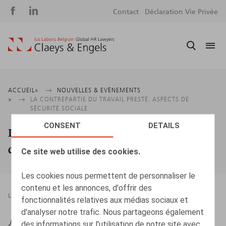
Social
S
Contact
Déclaration Vie Privée
media
m
Fil
ACCUEIL
NOUVELLES & EVÈNEMENTS
LA CONTREPARTIE DU TRAVAIL PRESTÉ. ASPECTS DE
d'Ariane
SÉCURITÉ SOCIALE
CONSENT
DETAILS
La contrepartie du travail presté. Aspects
de sécurité sociale
Ce site web utilise des cookies.
Les cookies nous permettent de personnaliser le
contenu et les annonces, d'offrir des
LEGAL MAGAZINES
12.09.2024
fonctionnalités relatives aux médias sociaux et
d'analyser notre trafic. Nous partageons également
JTT
, 2024/17, pp. 305 – 313
des informations sur l'utilisation de notre site avec