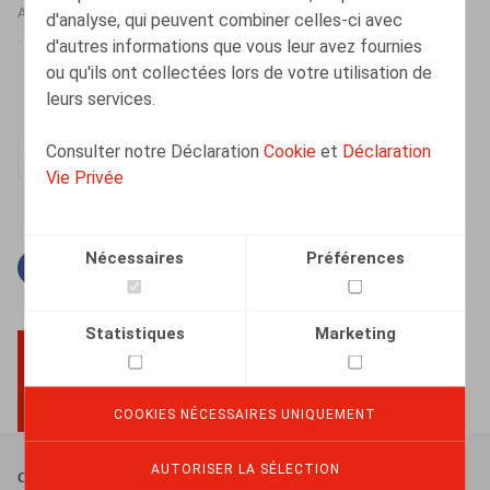
AUTEURS
d'analyse, qui peuvent combiner celles-ci avec
d'autres informations que vous leur avez fournies
Dorien Vandeput
ou qu'ils ont collectées lors de votre utilisation de
Senior Associate
leurs services.
Consulter notre Déclaration
Cookie
et
Déclaration
Vie Privée
Nécessaires
Préférences
Facebook
Twitter
Linkedin
Courriel
Statistiques
Marketing
BACK TO TOP
COOKIES NÉCESSAIRES UNIQUEMENT
AUTORISER LA SÉLECTION
Footer
Conditions Générales