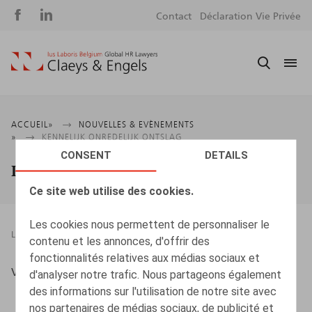
Social
S
Contact
Déclaration Vie Privée
media
m
Fil
ACCUEIL
NOUVELLES & EVÈNEMENTS
KENNELIJK ONREDELIJK ONTSLAG
d'Ariane
CONSENT
DETAILS
Kennelijk onredelijk ontslag
Ce site web utilise des cookies.
Les cookies nous permettent de personnaliser le
LEGAL MAGAZINES
FIN DU CONTRAT
29.12.2016
contenu et les annonces, d'offrir des
fonctionnalités relatives aux médias sociaux et
Vandeput, D., Oriëntatie, 2016, nr. 10, p. 302-306
d'analyser notre trafic. Nous partageons également
des informations sur l'utilisation de notre site avec
nos partenaires de médias sociaux, de publicité et