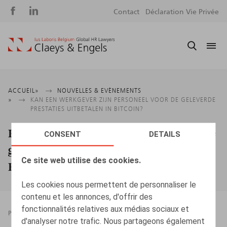
Social
S
Contact
Déclaration Vie Privée
media
m
Fil
ACCUEIL
NOUVELLES & EVÈNEMENTS
KAN EEN WERKGEVER ZIJN PERSONEEL VOOR DE GELEVERDE
d'Ariane
PRESTATIES UITBETALEN IN BITCOIN?
Kan een werkgever zijn personeel voor de
CONSENT
DETAILS
geleverde prestaties uitbetalen in
Ce site web utilise des cookies.
Bitcoin?
Les cookies nous permettent de personnaliser le
contenu et les annonces, d'offrir des
fonctionnalités relatives aux médias sociaux et
PRESSROOM
20.05.2024
d'analyser notre trafic. Nous partageons également