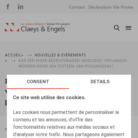
Social
S
Contact
Déclaration Vie Privée
media
m
Fil
ACCUEIL
NOUVELLES & EVÈNEMENTS
KAN EEN EIGEN BEDRIJFSWAGEN (EENZIJDIG) VERVANGEN
d'Ariane
WORDEN DOOR EEN SYSTEEM VAN POOLWAGENS?
Kan een eigen bedrijfswagen (eenzijdig)
CONSENT
DETAILS
vervangen worden door een systeem van
Ce site web utilise des cookies.
poolwagens?
Les cookies nous permettent de personnaliser le
contenu et les annonces, d'offrir des
fonctionnalités relatives aux médias sociaux et
PRESSROOM
18.11.2024
d'analyser notre trafic. Nous partageons également