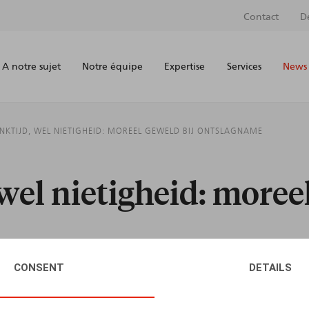
Contact
D
A notre sujet
Notre équipe
Expertise
Services
News 
NKTIJD, WEL NIETIGHEID: MOREEL GEWELD BIJ ONTSLAGNAME
wel nietigheid: moreel
CONSENT
DETAILS