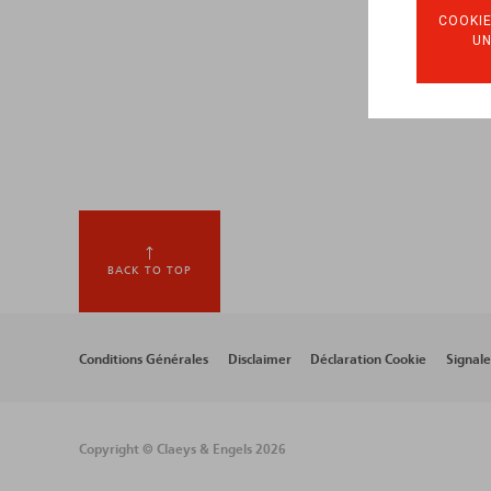
COOKIE
U
BACK TO TOP
Footer
Conditions Générales
Disclaimer
Déclaration Cookie
Signal
menu
Copyright © Claeys & Engels 2026