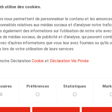
eb utilise des cookies.
AUTEURS
s nous permettent de personnaliser le contenu et les annonces,
Hannelore Mouwen
onnalités relatives aux médias sociaux et d'analyser notre trafi
Collaborateur
 également des informations sur l'utilisation de notre site avec
s de médias sociaux, de publicité et d'analyse, qui peuvent com
avec d'autres informations que vous leur avez fournies ou qu'ils 
 lors de votre utilisation de leurs services.
 notre Déclaration
Cookie
et
Déclaration Vie Privée
Facebook
Twitter
Linkedin
Courriel
.2025
saires
Préférences
Statistiques
Mark
1/12/2025