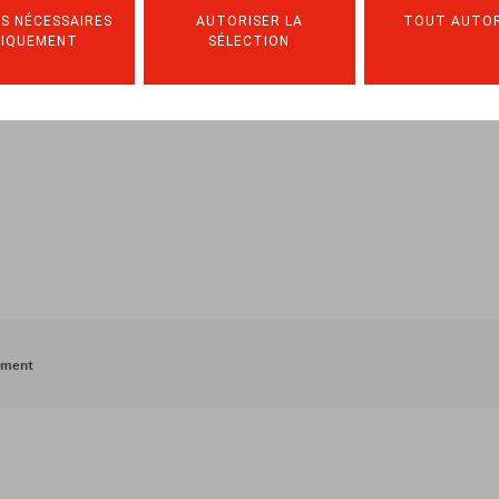
S NÉCESSAIRES
AUTORISER LA
TOUT AUTOR
NIQUEMENT
SÉLECTION
ement