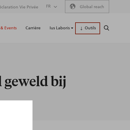
Secondary
FR
Global reach
éclaration Vie Privée
Main
menu
& Events
Carrière
Ius Laboris
Outils
RECHERCH
naviga
 geweld bij