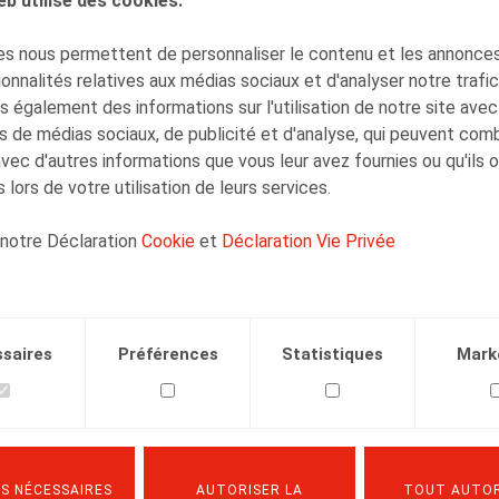
eb utilise des cookies.
Henri-François
Lenaerts
s nous permettent de personnaliser le contenu et les annonces,
Associé
onnalités relatives aux médias sociaux et d'analyser notre trafi
 également des informations sur l'utilisation de notre site avec
s de médias sociaux, de publicité et d'analyse, qui peuvent com
avec d'autres informations que vous leur avez fournies ou qu'ils 
 lors de votre utilisation de leurs services.
 notre Déclaration
Cookie
et
Déclaration Vie Privée
Facebook
Twitter
Linkedin
Courriel
31.10.2023
saires
Préférences
Statistiques
Mark
. 9, pp. 2 - 11
S NÉCESSAIRES
AUTORISER LA
TOUT AUTOR