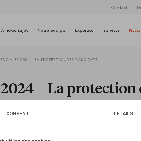
Contact
D
A notre sujet
Notre équipe
Expertise
Services
News 
 SOCIALES 2024 – LA PROTECTION DES CANDIDATS
 2024 – La protection
CONSENT
DETAILS
AUTEURS