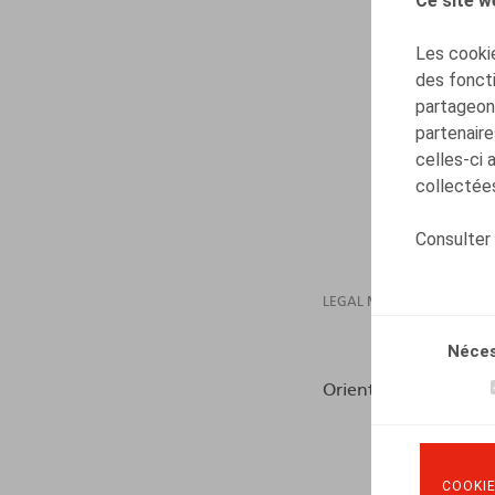
Ce site w
Les cookie
des foncti
partageons
partenaire
celles-ci 
collectées
Consulter
LEGAL MAGAZINES
Néces
Orientations, 2023, liv
COOKIE