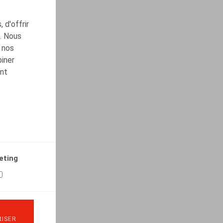
 d'offrir
c. Nous
 nos
biner
ont
eting
ISER