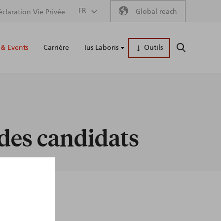
Secondary
FR
Global reach
éclaration Vie Privée
Main
menu
& Events
Carrière
Ius Laboris
Outils
RECHERCH
naviga
 des candidats