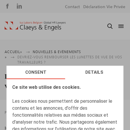
Social
S
Contact
Déclaration Vie Privée
media
m
Fil
ACCUEIL
NOUVELLES & EVÈNEMENTS
DEVRIEZ-VOUS REMBOURSER LES LUNETTES DE VUE DE VOS
d'Ariane
TRAVAILLEURS ?
CONSENT
DETAILS
Devriez-vous rembourser les lunettes de
vue de vos travailleurs ?
Ce site web utilise des cookies.
Les cookies nous permettent de personnaliser le
contenu et les annonces, d'offrir des
PRESSROOM
15.02.2023
fonctionnalités relatives aux médias sociaux et
d'analyser notre trafic. Nous partageons également
HR.square (online), 15/02/2023
des informations sur l'utilisation de notre site avec