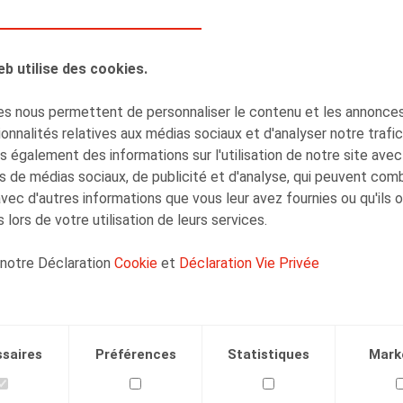
Sieglien Huyghe
Senior Associate
eb utilise des cookies.
s nous permettent de personnaliser le contenu et les annonces,
onnalités relatives aux médias sociaux et d'analyser notre trafi
 également des informations sur l'utilisation de notre site avec
Lise-Marie Platteau
s de médias sociaux, de publicité et d'analyse, qui peuvent com
Collaborateur
avec d'autres informations que vous leur avez fournies ou qu'ils 
 lors de votre utilisation de leurs services.
 notre Déclaration
Cookie
et
Déclaration Vie Privée
Facebook
Twitter
Linkedin
Courriel
saires
Préférences
Statistiques
Mark
15.11.2021