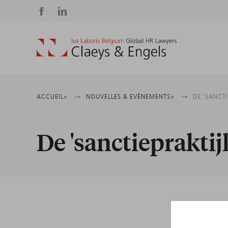
Social
media
Fil
ACCUEIL
NOUVELLES & EVÈNEMENTS
DE 'SANCT
d'Ariane
De 'sanctiepraktij