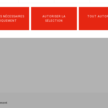
L.-M., Nieuwsbrief Ontslag, 2021, nr. 5, pp. 1 - 8
S NÉCESSAIRES
AUTORISER LA
TOUT AUTOR
NIQUEMENT
SÉLECTION
ement