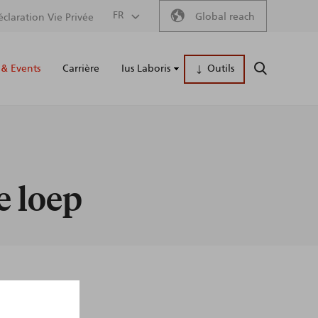
Secondary
FR
Global reach
éclaration Vie Privée
Main
menu
& Events
Carrière
Ius Laboris
Outils
RECHERCH
naviga
e loep