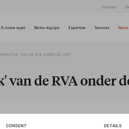
Contact
D
A notre sujet
Notre équipe
Expertise
Services
News 
IEPRAKTIJK' VAN DE RVA ONDER DE LOEP
k' van de RVA onder d
AUTEURS
CONSENT
DETAILS