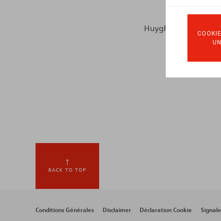
Huyghe, S., Platteau, 
COOKIE
U
BACK TO TOP
Footer
Conditions Générales
Disclaimer
Déclaration Cookie
Signal