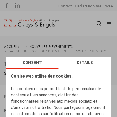
Social
S
Contact
Déclaration Vie Privée
media
m
Fil
ACCUEIL
NOUVELLES & EVÈNEMENTS
DE PUNTJES OP DE “I” OMTRENT HET SOLLICITATIEVERLOF
d'Ariane
De puntjes op de “i” omtrent het
CONSENT
DETAILS
sollicitatieverlof
Ce site web utilise des cookies.
Les cookies nous permettent de personnaliser le
contenu et les annonces, d'offrir des
PRESSROOM
RELATIONS INDIVIDUELLES
29.12.2021
fonctionnalités relatives aux médias sociaux et
d'analyser notre trafic. Nous partageons également
Platteau, LM., HR.square (online), 29/12/2021
des informations sur l'utilisation de notre site avec