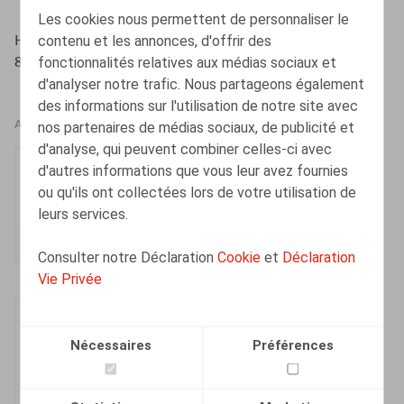
Les cookies nous permettent de personnaliser le
contenu et les annonces, d'offrir des
Huart, C., Pâques, S., Life & Benefits, 2020, nr. 09, pp. 6 -
fonctionnalités relatives aux médias sociaux et
8
d'analyser notre trafic. Nous partageons également
des informations sur l'utilisation de notre site avec
nos partenaires de médias sociaux, de publicité et
AUTEURS
d'analyse, qui peuvent combiner celles-ci avec
Simon Pâques
d'autres informations que vous leur avez fournies
ou qu'ils ont collectées lors de votre utilisation de
Senior Associate
leurs services.
Consulter notre Déclaration
Cookie
et
Déclaration
Vie Privée
Caroline Huart
Senior Associate
Nécessaires
Préférences