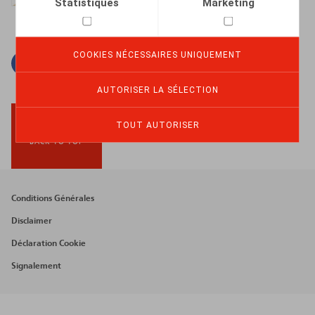
Statistiques
Marketing
COOKIES NÉCESSAIRES UNIQUEMENT
Facebook
Twitter
Linkedin
Courriel
AUTORISER LA SÉLECTION
TOUT AUTORISER
BACK TO TOP
Footer
Conditions Générales
menu
Disclaimer
Déclaration Cookie
Signalement