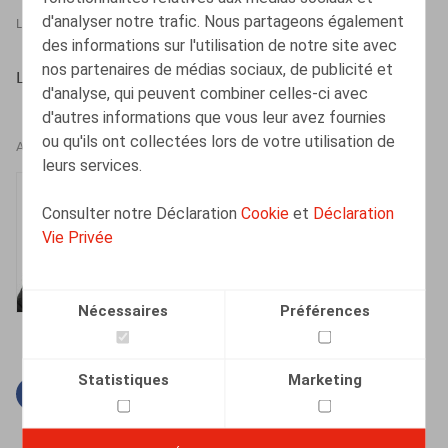
d'analyser notre trafic. Nous partageons également
LEGAL MAGAZINES
01.10.2020
des informations sur l'utilisation de notre site avec
nos partenaires de médias sociaux, de publicité et
Lenaerts, H.-F., Orientations, 2020, n° 8, pp. 17 - 27
d'analyse, qui peuvent combiner celles-ci avec
d'autres informations que vous leur avez fournies
ou qu'ils ont collectées lors de votre utilisation de
AUTEURS
leurs services.
Henri-François
Consulter notre Déclaration
Cookie
et
Déclaration
Lenaerts
Vie Privée
Associé
Nécessaires
Préférences
Statistiques
Marketing
Facebook
Twitter
Linkedin
Courriel