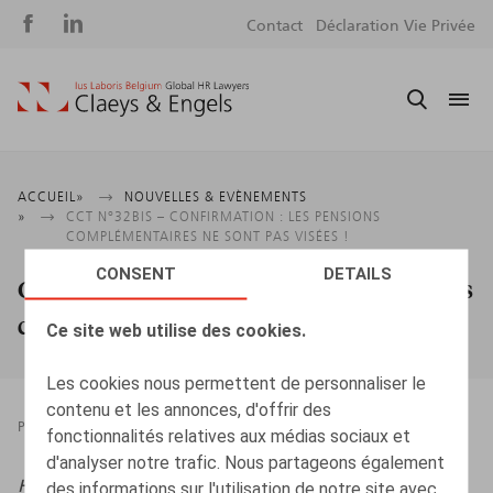
Social
S
Contact
Déclaration Vie Privée
media
m
Fil
ACCUEIL
NOUVELLES & EVÈNEMENTS
CCT N°32BIS – CONFIRMATION : LES PENSIONS
d'Ariane
COMPLÉMENTAIRES NE SONT PAS VISÉES !
CONSENT
DETAILS
CCT n°32bis – Confirmation : les pensions
complémentaires ne sont pas visées !
Ce site web utilise des cookies.
Les cookies nous permettent de personnaliser le
contenu et les annonces, d'offrir des
PRESSROOM
06.07.2022
fonctionnalités relatives aux médias sociaux et
d'analyser notre trafic. Nous partageons également
HR.square (online),
06/07/2022
des informations sur l'utilisation de notre site avec