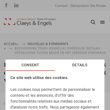
Social
S
Contact
Déclaration Vie Privée
media
m
Fil
ACCUEIL
NOUVELLES & EVÈNEMENTS
BESCHERMING TEGEN (KENNELIJK) ONREDELIJK ONTSLAG -
d'Ariane
VERGELIJKING TUSSEN BELGIË EN HET VERENIGD KONINKRIJK
Bescherming tegen (kennelijk) onredelijk
CONSENT
DETAILS
ontslag - Vergelijking tussen België en het
Ce site web utilise des cookies.
Verenigd Koninkrijk
Les cookies nous permettent de personnaliser le
contenu et les annonces, d'offrir des
fonctionnalités relatives aux médias sociaux et
LEGAL MAGAZINES
09.03.2016
d'analyser notre trafic. Nous partageons également