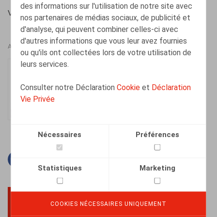
des informations sur l'utilisation de notre site avec
Vandeput, D., Or. 2016/2, pp. 38-60
nos partenaires de médias sociaux, de publicité et
d'analyse, qui peuvent combiner celles-ci avec
d'autres informations que vous leur avez fournies
AUTEURS
ou qu'ils ont collectées lors de votre utilisation de
leurs services.
Dorien Vandeput
Senior Associate
Consulter notre Déclaration
Cookie
et
Déclaration
Vie Privée
Nécessaires
Préférences
Facebook
Twitter
Linkedin
Courriel
Statistiques
Marketing
COOKIES NÉCESSAIRES UNIQUEMENT
BACK TO TOP