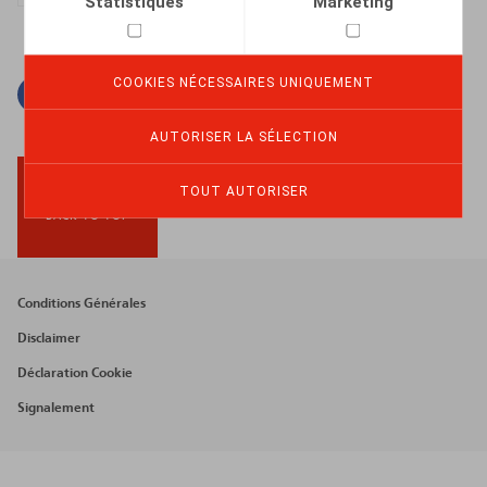
Statistiques
Marketing
COOKIES NÉCESSAIRES UNIQUEMENT
Facebook
Twitter
Linkedin
Courriel
AUTORISER LA SÉLECTION
TOUT AUTORISER
BACK TO TOP
Footer
Conditions Générales
menu
Disclaimer
Déclaration Cookie
Signalement