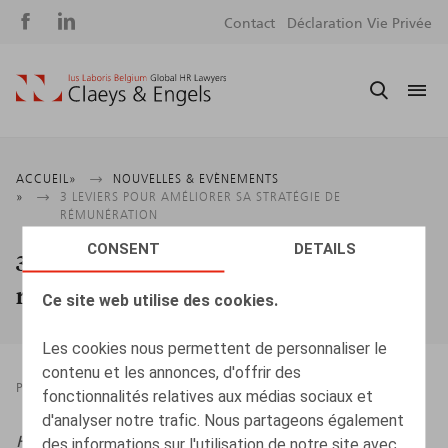
Social
S
Contact
Déclaration Vie Privée
media
m
Fil
ACCUEIL
NOUVELLES & EVÈNEMENTS
3 LEVIERS POUR AMÉLIORER SA STRATÉGIE DE
d'Ariane
RÉMUNÉRATION
CONSENT
DETAILS
3 leviers pour améliorer sa stratégie de
rémunération
Ce site web utilise des cookies.
Les cookies nous permettent de personnaliser le
contenu et les annonces, d'offrir des
PRESSROOM
07.02.2025
fonctionnalités relatives aux médias sociaux et
d'analyser notre trafic. Nous partageons également
HR.square,
janvier-février 2025, n° 62, p. 49
des informations sur l'utilisation de notre site avec