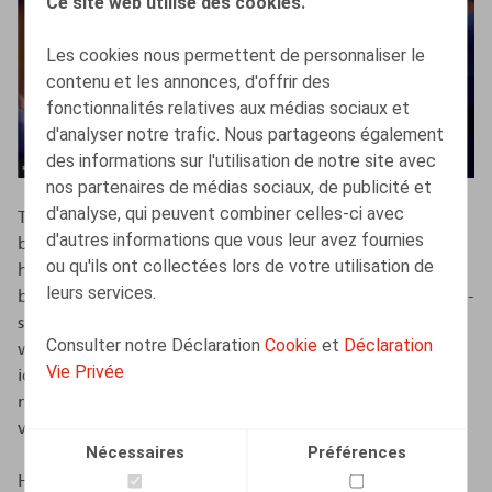
Ce site web utilise des cookies.
Les cookies nous permettent de personnaliser le
contenu et les annonces, d'offrir des
fonctionnalités relatives aux médias sociaux et
d'analyser notre trafic. Nous partageons également
des informations sur l'utilisation de notre site avec
nos partenaires de médias sociaux, de publicité et
d'analyse, qui peuvent combiner celles-ci avec
Transparante communicatie, betrokkenheid en
d'autres informations que vous leur avez fournies
betekenisvol werk zijn slechts enkele topics die tijdens
ou qu'ils ont collectées lors de votre utilisation de
het debat van de Orde van Vlaamse Balies (OVB) aan
leurs services.
bod kwamen op maandag 20 november 2023. Keynote-
spreker Professor Stijn Baert en de panelleden,
Consulter notre Déclaration
Cookie
et
Déclaration
waaronder onze Managing Partner Olivier Wouters,
Vie Privée
identificeerden de uitdagingen op vlak van HR en
reikten oplossingen aan om een solide basis te leggen
voor advocatenkantoren en hun medewerkers.
Nécessaires
Préférences
Herbekijk de uitzending en krijg een dieper inzicht in