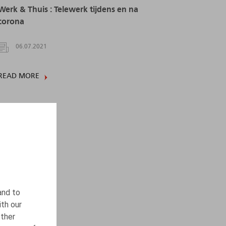
Werk & Thuis : Telewerk tijdens en na
corona
06.07.2021
READ MORE
and to
ith our
other