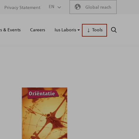
Secondary
EN
Global reach
Privacy Statement
Main
menu
 & Events
Careers
Ius Laboris
Tools
SEARCH
naviga