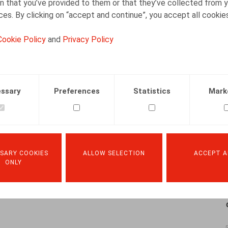
n that you’ve provided to them or that they’ve collected from y
ices. By clicking on “accept and continue”, you accept all cookie
Cookie Policy
and
Privacy Policy
Wie richt het thuiskantoor in?
05.05.2021
ssary
Preferences
Statistics
Mark
READ MORE
SARY COOKIES
ALLOW SELECTION
ACCEPT A
ONLY