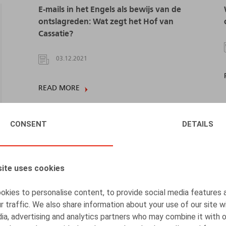
E-mails in het Engels als bewijs van de
ontslagreden: Wat zegt het Hof van
Cassatie?
03.12.2021
READ MORE
CONSENT
DETAILS
t
t
ite uses cookies
kies to personalise content, to provide social media features 
r traffic. We also share information about your use of our site w
ia, advertising and analytics partners who may combine it with 