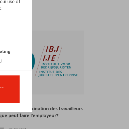
our use of
s.
eting
LL
Covid-19 et vaccination des travailleurs:
que peut faire l'employeur?