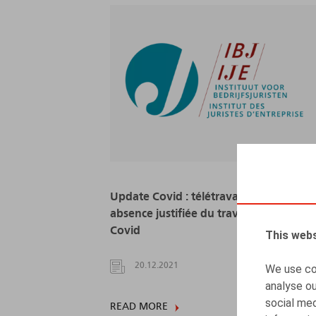
Update Covid : télétravail obligatoire e
absence justifiée du travail pour un tes
Covid
This webs
20.12.2021
We use coo
analyse ou
social med
READ MORE