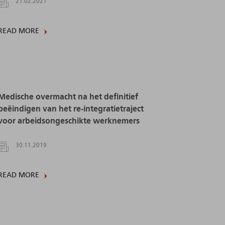
21.02.2021
READ MORE
Medische overmacht na het definitief
beëindigen van het re-integratietraject
voor arbeidsongeschikte werknemers
30.11.2019
READ MORE