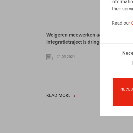
informatio
their serv
Read our
Weigeren meewerken aan re-
integratietraject is dringende reden
Nece
21.05.2021
NECES
READ MORE