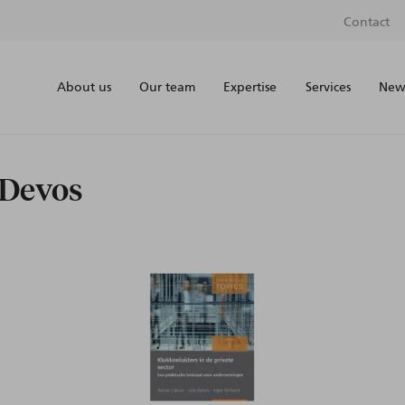
Contact
About us
Our team
Expertise
Services
News
 Devos