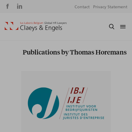
Social
S
Contact
Privacy Statement
media
m
Publications by Thomas Horemans