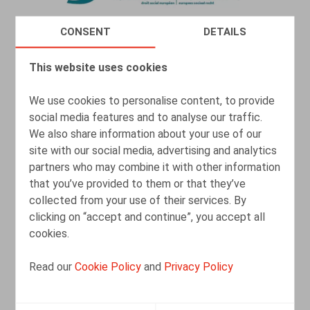
CONSENT
DETAILS
This website uses cookies
Interne onderzoeken onder de nieuwe
We use cookies to personalise content, to provide
wet private opsporing
social media features and to analyse our traffic.
We also share information about your use of our
09.05.2025
site with our social media, advertising and analytics
partners who may combine it with other information
READ MORE
that you’ve provided to them or that they’ve
collected from your use of their services. By
clicking on “accept and continue”, you accept all
Aandelenopties voor werknemers:
cookies.
financiële participatie of flexibele
verloning
Read our
Cookie Policy
and
Privacy Policy
06.01.2025