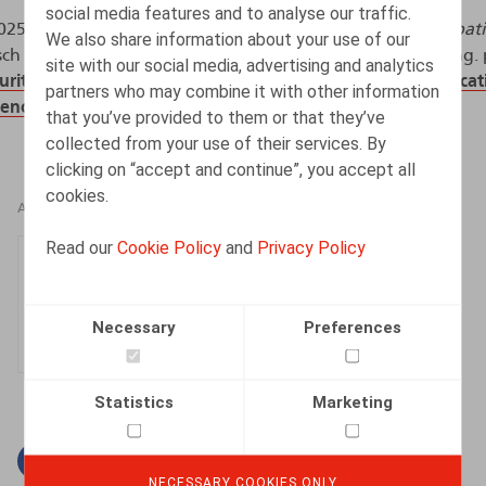
social media features and to analyse our traffic.
025).
Aandelenopties voor werknemers: financiële participatie
We also share information about your use of our
sch Tijdschrift voor Sociale Zekerheid - Editie 1/66e jaargang.
site with our social media, advertising and analytics
curity.belgium.be/sites/default/files/content/docs/nl/publicat
partners who may combine it with other information
lenopties-voor-werknemers.pdf
that you’ve provided to them or that they’ve
collected from your use of their services. By
clicking on “accept and continue”, you accept all
cookies.
AUTHORS
Read our
Cookie Policy
and
Privacy Policy
Thomas Horemans
Associate
Necessary
Preferences
Statistics
Marketing
Facebook
Twitter
Linkedin
Mail
NECESSARY COOKIES ONLY