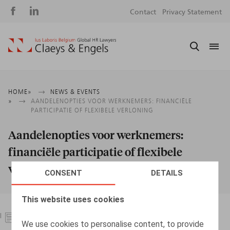
Social
S
Contact
Privacy Statement
media
m
Breadcrumb
HOME
NEWS & EVENTS
AANDELENOPTIES VOOR WERKNEMERS: FINANCIËLE
PARTICIPATIE OF FLEXIBELE VERLONING
Aandelenopties voor werknemers:
financiële participatie of flexibele
verloning
CONSENT
DETAILS
This website uses cookies
06.01.2025
We use cookies to personalise content, to provide