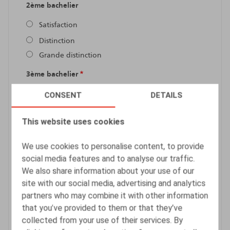
2ème bachelier
Satisfaction
Distinction
Grande distinction
3ème bachelier
Satisfaction
CONSENT
DETAILS
Distinction
This website uses cookies
Grande distinction
1ère master (si d'application)
We use cookies to personalise content, to provide
social media features and to analyse our traffic.
Satisfaction
We also share information about your use of our
Distinction
site with our social media, advertising and analytics
Grande distinction
partners who may combine it with other information
that you’ve provided to them or that they’ve
Les grades ne sont pas utilisés comme critère de
collected from your use of their services. By
sélection mais sont demandés à titre informatif.