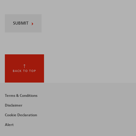
SUBMIT
BACK TO TOP
Footer
Terms & Conditions
menu
Disclaimer
Cookie Declaration
Alert