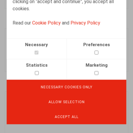
clicking on “accept and continue”, you accept all
cookies.
Read our
Cookie Policy
and
Privacy Policy
Période
Période
Necessary
Preferences
Juillet
Août
Une des deux sans préférence
Statistics
Marketing
NECESSARY COOKIES ONLY
Bureau
ALLOW SELECTION
Bureau
Bruxelles
Liège
ACCEPT ALL
Un des deux sans préférence