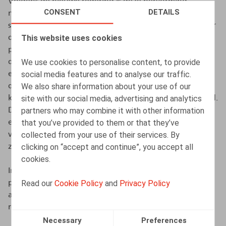
Volgens de nieuwe regering is deze hervorming
CONSENT
DETAILS
noodzakelijk omdat de pensioenuitgaven in ons land
sneller stijgen dan het gemiddelde in Europa. Daardoor
This website uses cookies
dreigt de betaalbaarheid van onze wettelijke
pensioenen in gevaar te komen. En dit kan een grote
We use cookies to personalise content, to provide
druk zetten op de jongere generaties, in die zin dat zij
social media features and to analyse our traffic.
een disproportionele last zouden moeten dragen, wat
We also share information about your use of our
dan weer kan leiden tot sociale spanningen. Maar dit
site with our social media, advertising and analytics
kan ook een rem zijn op de competitiviteit van ons land.
partners who may combine it with other information
Daarom is er dus nood aan een structurele hervorming,
that you’ve provided to them or that they’ve
en de regering geeft aan dat geleidelijkheid en respect
collected from your use of their services. By
voor verworven rechten daarbij belangrijke principes
clicking on “accept and continue”, you accept all
zijn.
cookies.
In deze podcast bespreken ze een selectie van nieuwe
Read our
Cookie Policy
and
Privacy Policy
pensioenmaatregelen – zowel rond wettelijke als
aanvullende pensioenen voor werknemers – die
relevant zijn voor de brede HR-praktijk.
Necessary
Preferences