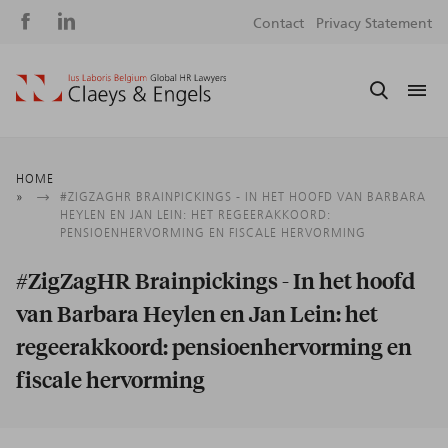
Social
S
Contact
Privacy Statement
media
m
Breadcrumb
HOME
#ZIGZAGHR BRAINPICKINGS - IN HET HOOFD VAN BARBARA
HEYLEN EN JAN LEIN: HET REGEERAKKOORD:
PENSIOENHERVORMING EN FISCALE HERVORMING
#ZigZagHR Brainpickings - In het hoofd
van Barbara Heylen en Jan Lein: het
regeerakkoord: pensioenhervorming en
fiscale hervorming