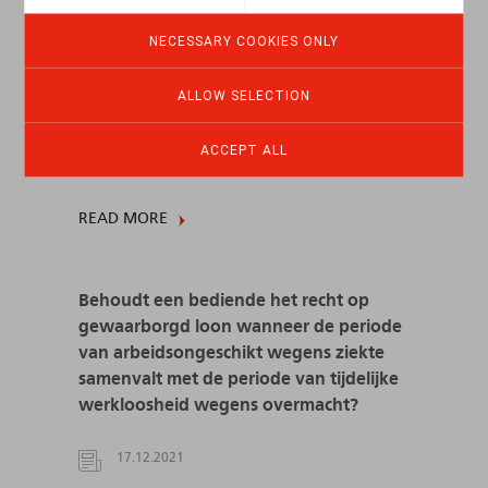
NECESSARY COOKIES ONLY
Inhouding van gewaarborgd loon bij
niet-naleving van de procedure van
ALLOW SELECTION
melding van arbeidsongeschiktheid
ACCEPT ALL
01.08.2022
READ MORE
Behoudt een bediende het recht op
gewaarborgd loon wanneer de periode
van arbeidsongeschikt wegens ziekte
samenvalt met de periode van tijdelijke
werkloosheid wegens overmacht?
17.12.2021