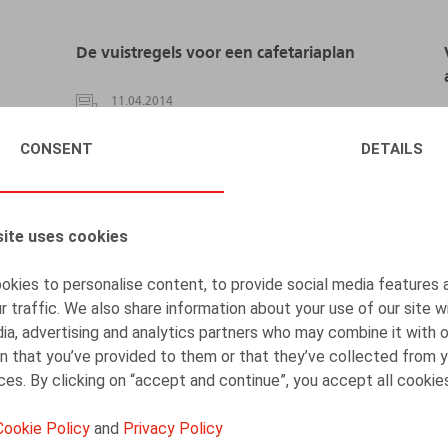
De vuistregels voor een cafetariaplan
11.04.2014
CONSENT
DETAILS
READ MORE
ite uses cookies
kies to personalise content, to provide social media features 
r traffic. We also share information about your use of our site w
ia, advertising and analytics partners who may combine it with 
n that you’ve provided to them or that they’ve collected from y
ices. By clicking on “accept and continue”, you accept all cookie
Flexibel werken? Maak duidelijke
afspraken
Cookie Policy
and
Privacy Policy