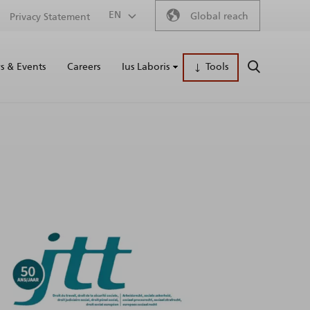
Secondary
EN
Global reach
Privacy Statement
Main
menu
 & Events
Careers
Ius Laboris
Tools
SEARCH
naviga