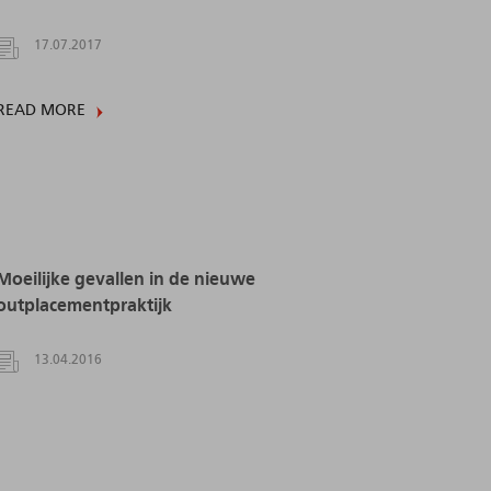
17.07.2017
READ MORE
Moeilijke gevallen in de nieuwe
outplacementpraktijk
13.04.2016