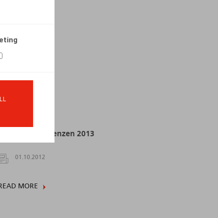
05.04.2013
eting
READ MORE
LL
Nieuwe loongrenzen 2013
01.10.2012
READ MORE