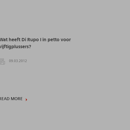
Wat heeft Di Rupo I in petto voor
vijftigplussers?
09.03.2012
READ MORE