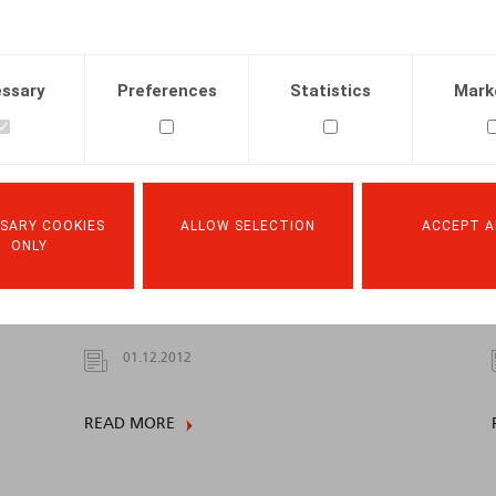
10.05.2013
ssary
Preferences
Statistics
Mark
READ MORE
SARY COOKIES
ALLOW SELECTION
ACCEPT A
ONLY
Nieuwe loongrenzen 2012
01.12.2012
READ MORE