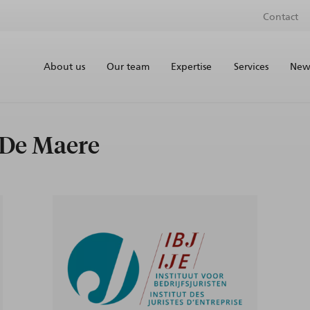
Contact
About us
Our team
Expertise
Services
News
e De Maere