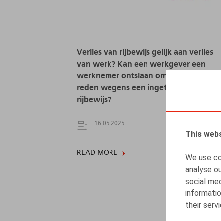
Verlies van rijbewijs gelijk aan verlies
van werk? Kan een werkgever een
werknemer ontslaan om dringende
reden wegens een ingetrokken
rijbewijs?
16.05.2025
This webs
READ MORE
We use coo
analyse ou
social med
informatio
their serv