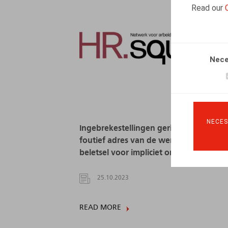
Read our
Nece
NECES
Ingebrekestellingen gericht naar een
foutief adres van de werknemer:
beletsel voor impliciet ontslag?
25.10.2023
READ MORE