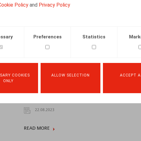
Cookie Policy
and
Privacy Policy
ssary
Preferences
Statistics
Mark
SARY COOKIES
ALLOW SELECTION
ACCEPT A
Wat als een om dringende reden
ONLY
ontslagen werknemer na zijn ontslag
nog prestaties levert?
22.08.2023
READ MORE