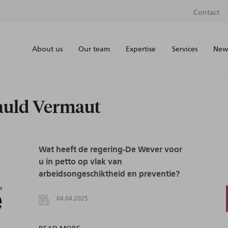
Contact
About us
Our team
Expertise
Services
News
bauld Vermaut
Wat heeft de regering-De Wever voor
u in petto op vlak van
arbeidsongeschiktheid en preventie?
04.04.2025