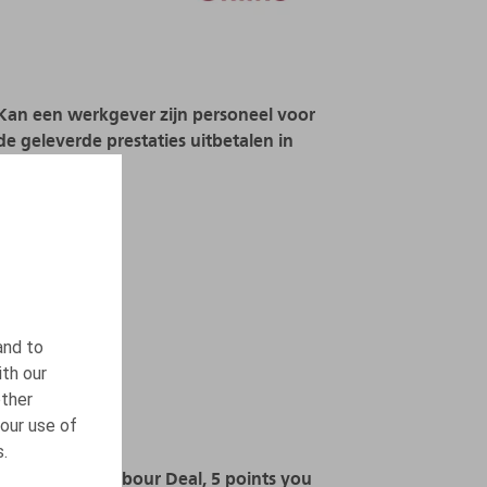
Kan een werkgever zijn personeel voor
de geleverde prestaties uitbetalen in
Bitcoin?
20.05.2024
READ MORE
and to
ith our
other
our use of
s.
New Belgian Labour Deal, 5 points you