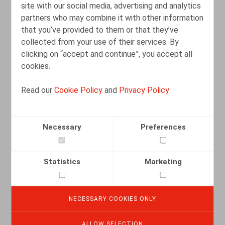
site with our social media, advertising and analytics
partners who may combine it with other information
that you’ve provided to them or that they’ve
collected from your use of their services. By
clicking on “accept and continue”, you accept all
cookies.
Read our
Cookie Policy
and
Privacy Policy
Necessary
Preferences
Internationaal werk: het risico van
verboden terbeschikkingstelling van
personeel bij een detachering naar
Statistics
Marketing
België
12.10.2022
NECESSARY COOKIES ONLY
ALLOW SELECTION
READ MORE